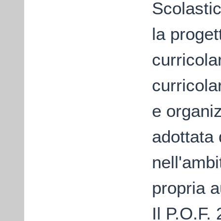
Scolastic
la proget
curricola
curricola
e organi
adottata 
nell'ambi
propria 
Il P.O.F