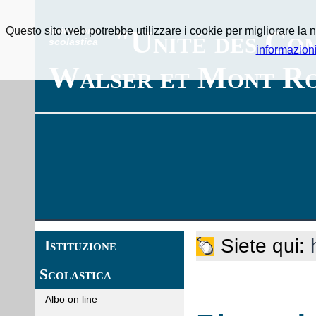
Questo sito web potrebbe utilizzare i cookie per migliorare la n
Istituzione
"Unité des Co
scolastica
informazion
Walser et Mont Ro
Siete qui:
Istituzione
Scolastica
Albo on line