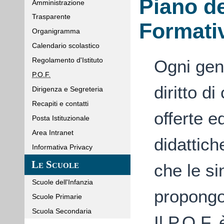
Piano de
Amministrazione
Trasparente
Formati
Organigramma
Calendario scolastico
Regolamento d'Istituto
Ogni geni
P.O.F.
diritto d
Dirigenza e Segreteria
Recapiti e contatti
offerte e
Posta Istituzionale
Area Intranet
didattich
Informativa Privacy
Le Scuole
che le si
Scuole dell'Infanzia
propong
Scuole Primarie
Scuola Secondaria
Il P.O.F.