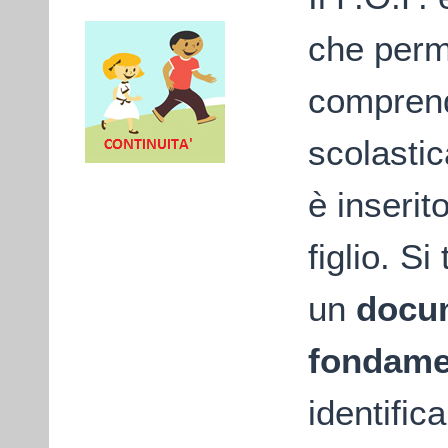
che perm
comprend
scolastic
è inserito
figlio. Si 
un
docu
fondame
identifica