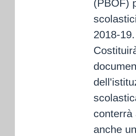
(PBOF) p
scolastic
2018-19.
Costituir
document
dell'istit
scolasti
conterrà 
anche u