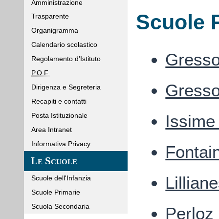
Amministrazione
Scuole 
Trasparente
Organigramma
Calendario scolastico
Gresso
Regolamento d'Istituto
P.O.F.
Gresso
Dirigenza e Segreteria
Recapiti e contatti
Posta Istituzionale
Issime
Area Intranet
Informativa Privacy
Fontai
Le Scuole
Lillian
Scuole dell'Infanzia
Scuole Primarie
Scuola Secondaria
Perloz