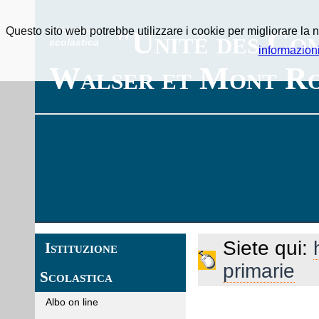
Questo sito web potrebbe utilizzare i cookie per migliorare la n
Istituzione
"Unité des Co
scolastica
informazion
Walser et Mont Ro
Siete qui:
Istituzione
primarie
Scolastica
Albo on line