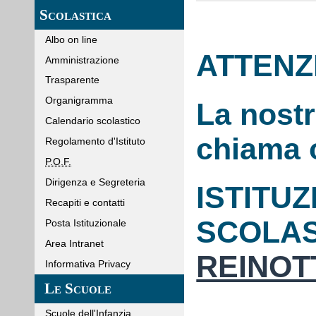
Scolastica
Albo on line
ATTENZ
Amministrazione
Trasparente
Organigramma
La nostr
Calendario scolastico
chiama 
Regolamento d'Istituto
P.O.F.
Dirigenza e Segreteria
ISTITU
Recapiti e contatti
SCOLA
Posta Istituzionale
Area Intranet
REINOT
Informativa Privacy
Le Scuole
Scuole dell'Infanzia